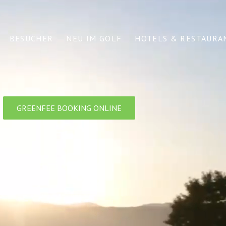
BESUCHER
NEU IM GOLF
HOTELS & RESTAURA
GREENFEE BOOKING ONLINE