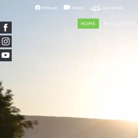
Webcam
Videos
Vue terrain
HOME
MITGLIEDER