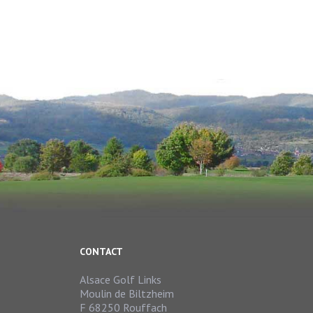
CONTACT
Alsace Golf Links
Moulin de Biltzheim
F 68250 Rouffach