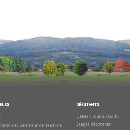
TEURS
DÉBUTANTS
s
Dates «Tous au Golf»
Stages débutants
rvation et paiement de TeeTime