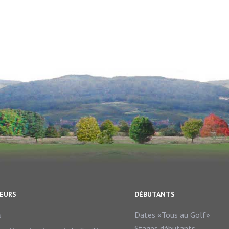
TEURS
DÉBUTANTS
s
Dates «Tous au Golf»
Stages débutants