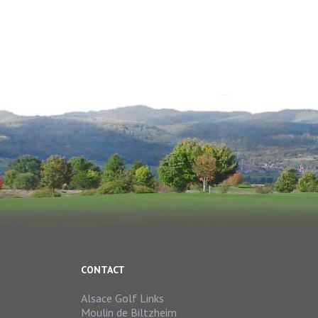
CONTACT
Alsace Golf Links
Moulin de Biltzheim