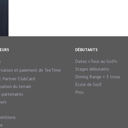
TEURS
DÉBUTANTS
s
Dates «Tous au Golf»
Stages débutants
rvation et paiement de TeeTime
Driving Range + 3 trous
t Partner ClubCard
École de Golf
ation du terrain
Pros
 partenaires
ours
étitions
se