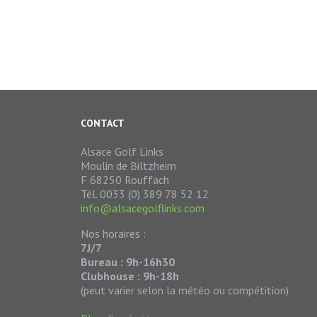
CONTACT
Alsace Golf Links
Moulin de Biltzheim
F 68250 Rouffach
Tél. 0033 (0) 389 78 52 12
info@alsacegolflinks.com
Nos horaires :
7J/7
Bureau : 9h-16h30
Clubhouse : 9h-18h
(peut varier selon la météo ou compétition)