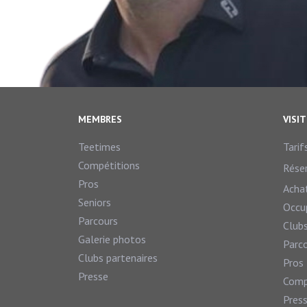
MEMBRES
VISI
Teetimes
Tarif
Compétitions
Rése
Pros
Acha
Seniors
Occup
Parcours
Clubs
Galerie photos
Parc
Clubs partenaires
Pros
Presse
Comp
Pres