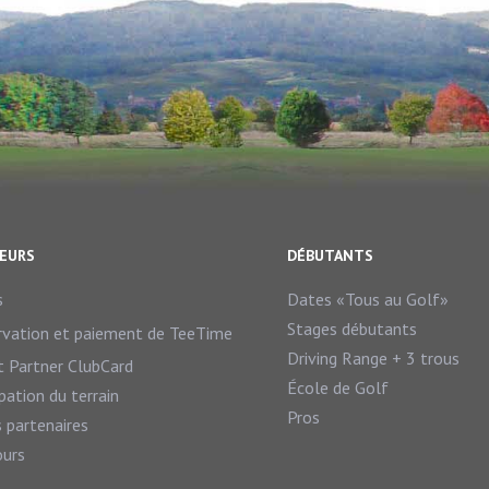
TEURS
DÉBUTANTS
s
Dates «Tous au Golf»
Stages débutants
rvation et paiement de TeeTime
Driving Range + 3 trous
t Partner ClubCard
École de Golf
ation du terrain
Pros
 partenaires
ours