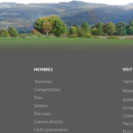
MEMBRES
VISI
Teetimes
Tarif
Compétitions
Rése
Pros
Acha
Seniors
Occup
Parcours
Clubs
Galerie photos
Parc
Clubs partenaires
Pros